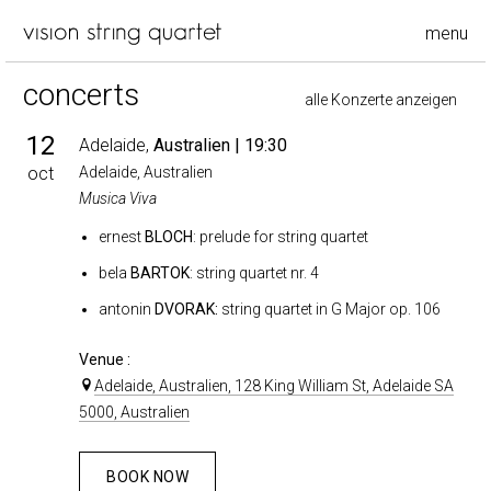
menu
concerts
alle Konzerte anzeigen
12
Adelaide,
Australien
| 19:30
oct
Adelaide, Australien
Musica Viva
ernest
BLOCH
: prelude for string quartet
bela
BARTOK
: string quartet nr. 4
antonin
DVORAK:
string quartet in G Major op. 106
Venue :
Adelaide, Australien, 128 King William St, Adelaide SA
5000, Australien
BOOK NOW